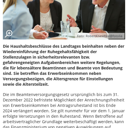
Foto: RobertKneschke@fotolia
Die Haushaltsbeschlüsse des Landtages beinhalten neben der
Wiedereinführung der Ruhegehaltsfähigkeit der
Stellenzulagen in sicherheitsrelevanten bzw.
gefahrengeneigten Aufgabenbereichen weitere Regelungen,
die für lebensältere Beamtinnen und Beamte von Bedeutung
sind. Sie betreffen das Erwerbseinkommen neben
Versorgungsbezügen, die Altersgrenze für Einstellungen
sowie die Altersteilzeit.
Die im Beamtenversorgungsgesetz ursprünglich bis zum 31.
Dezember 2022 befristete Möglichkeit der Anrechnungsfreiheit
von Erwerbseinkommen bei Antragsruhestand ist bis Ende
2024 verlängert worden. Sie gilt nunmehr für vor dem 1. Januar
erfolgte Versetzungen in den Ruhestand. Wenn Betroffene auf
arbeitsvertraglicher Grundlage weiterbeschäftigt werden, kann
das Finanzministerium von negativen Auswirkungen auf