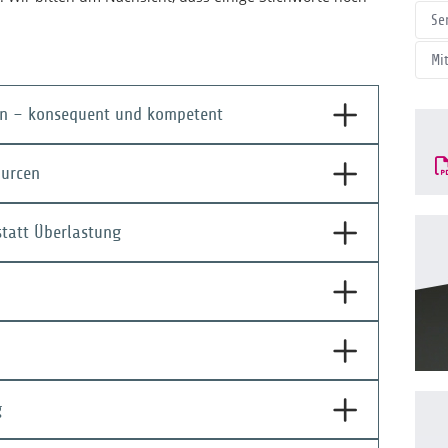
Se
Mi
zen – konsequent und kompetent
ourcen
 statt Überlastung
g