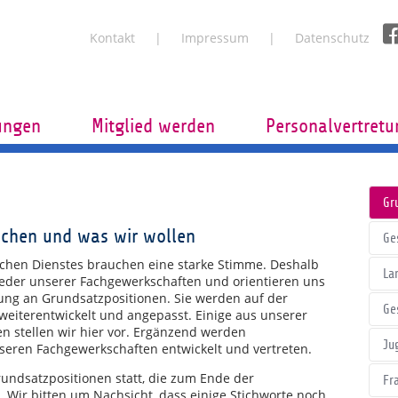
Kontakt
Impressum
Datenschutz
tungen
Mitglied werden
Personalvertret
Gr
achen und was wir wollen
Ge
lichen Dienstes brauchen eine starke Stimme. Deshalb
La
eder unserer Fachgewerkschaften und orientieren uns
ung an Grundsatzpositionen. Sie werden auf der
Ge
weiterentwickelt und angepasst. Einige aus unserer
n stellen wir hier vor. Ergänzend werden
Ju
seren Fachgewerkschaften entwickelt und vertreten.
rundsatzpositionen statt, die zum Ende der
Fr
 Wir bitten um Nachsicht, dass einige Stichworte noch