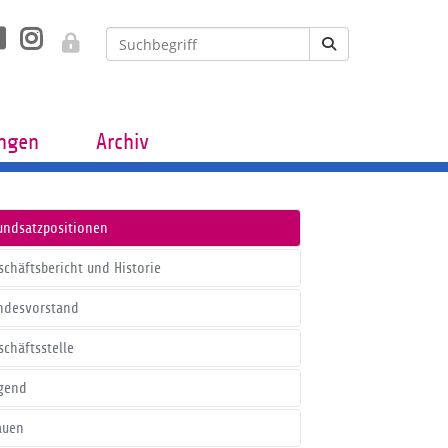
ungen
Archiv
undsatzpositionen
schäftsbericht und Historie
ndesvorstand
schäftsstelle
gend
auen