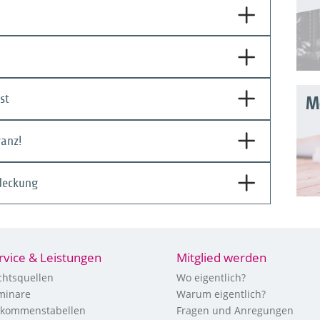
st
Mo
ranz!
deckung
rvice & Leistungen
Mitglied werden
chtsquellen
Wo eigentlich?
minare
Warum eigentlich?
nkommenstabellen
Fragen und Anregungen