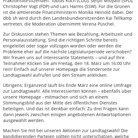
Fraktionsvorsitzenden: Tobias Koch (CDU), Serpil Midyatli (SPD),
Christopher Vogt (FDP) und Lars Harms (SSW). Für die Grünen
ist die amtierende Finanzministerin Monika Heinold dabei. Der
dbb sh wird durch den Landesbundvorsitzenden Kai Tellkamp
vertreten, die Moderation übernimmt Verena Püschel.
Zur Diskussion stehen Themen wie Bezahlung, Arbeitszeit und
Personalausstattung. Sind die richtigen Schritte bereits
eingeleitet oder sogar vollzogen worden oder werden die
Probleme eher auf die nächste Legislaturperiode verschoben?
Wir freuen uns auf interessante Statements – und auf Ihre
Teilnahme! Klicken Sie am Freitag, den 18. März um 16:00 Uhr
rein! Einfach auf unserer Homepage die Sonderseite zur
Landtagswahl aufrufen und den Stream anklicken.
Übrigens: Ergänzend läuft bis Ende März eine online Umfrage
zur Landtagswahl. Alle Interessierten können – ebenfalls über
unsere Homepage - mitmachen und sich an einem
Stimmungsbild aus der Mitte des öffentlichen Dienstes
beteiligen. Und das ist denkbar einfach: Zu drei Fragen kann
dann jeweils zwischen einigen angebotenen Antwortoptionen
ausgewählt werden.
Machen Sie mit bei unseren Aktionen zur Landtagswahl! Die
kandidierenden Parteien sollten nicht unterschätzen, welche