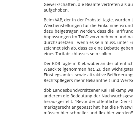
Gewerkschaften, die Beamte vertreten als auc
aufgehoben.
Beim VAB, der in der Probstei tagte, wurden 
Weichenstellungen für die Einkommensrunde
dazu beigetragen werden, dass die Tarifrund
Anpassungen im TVöD vorzunehmen und nat
durchzusetzen - wenn es sein muss, unter E
zeichnet sich ab, dass es eine Debatte geb
eines Tarifabschlusses sein sollen.
Der BDR tagte in Kiel, wobei an der öffentlic
Waack teilgenommen hat. Zu den wichtigst
Einstiegsamtes sowie attraktive Beförderun
Rechtspflegers mehr Bekanntheit und Werts
dbb Landesbundvorsitzener Kai Tellkamp wa
anderem die Bedeutung der Nachwuchsgewin
herausgestellt: "Bevor der öffentliche Die
marktgerecht angepasst hat, hat die Privatwir
müssen hier schneller und flexibler werden!