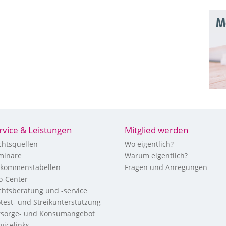
Mo
rvice & Leistungen
Mitglied werden
chtsquellen
Wo eigentlich?
minare
Warum eigentlich?
nkommenstabellen
Fragen und Anregungen
fo-Center
chtsberatung und -service
otest- und Streikunterstützung
rsorge- und Konsumangebot
vicelinks