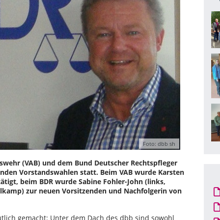
Foto: dbb sh
swehr (VAB) und dem Bund Deutscher Rechtspfleger
 fanden Vorstandswahlen statt. Beim VAB wurde Karsten
stätigt, beim BDR wurde Sabine Fohler-John (links,
lkamp) zur neuen Vorsitzenden und Nachfolgerin von
tlich gemacht: Unter dem Dach des dbb sind sowohl