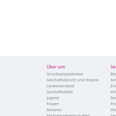
Über uns
Se
Grundsatzpositionen
Re
Geschäftsbericht und Historie
Se
Landesvorstand
Ei
Geschäftsstelle
In
Jugend
Re
Frauen
Pr
Senioren
Vo
Mitgliedsgewerkschaften
Ser