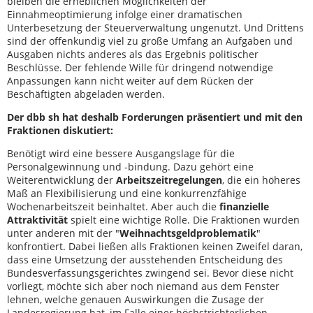
bleiben die erheblichen Möglichkeiten der
Einnahmeoptimierung infolge einer dramatischen
Unterbesetzung der Steuerverwaltung ungenutzt. Und Drittens
sind der offenkundig viel zu große Umfang an Aufgaben und
Ausgaben nichts anderes als das Ergebnis politischer
Beschlüsse. Der fehlende Wille für dringend notwendige
Anpassungen kann nicht weiter auf dem Rücken der
Beschäftigten abgeladen werden.
Der dbb sh hat deshalb Forderungen präsentiert und mit den
Fraktionen diskutiert:
Benötigt wird eine bessere Ausgangslage für die
Personalgewinnung und -bindung. Dazu gehört eine
Weiterentwicklung der
Arbeitszeitregelungen
, die ein höheres
Maß an Flexibilisierung und eine konkurrenzfähige
Wochenarbeitszeit beinhaltet. Aber auch die
finanzielle
Attraktivität
spielt eine wichtige Rolle. Die Fraktionen wurden
unter anderen mit der "
Weihnachtsgeldproblematik
"
konfrontiert. Dabei ließen alls Fraktionen keinen Zweifel daran,
dass eine Umsetzung der ausstehenden Entscheidung des
Bundesverfassungsgerichtes zwingend sei. Bevor diese nicht
vorliegt, möchte sich aber noch niemand aus dem Fenster
lehnen, welche genauen Auswirkungen die Zusage der
Landesregierung hat, im Falle einer höchstrichterlichen