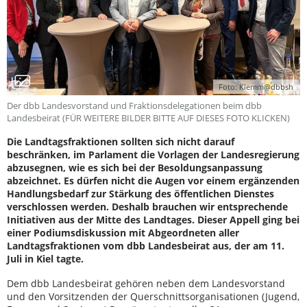
Foto: Klemm@dbbsh
Der dbb Landesvorstand und Fraktionsdelegationen beim dbb
Landesbeirat (FÜR WEITERE BILDER BITTE AUF DIESES FOTO KLICKEN)
Die Landtagsfraktionen sollten sich nicht darauf
beschränken, im Parlament die Vorlagen der Landesregierung
abzusegnen, wie es sich bei der Besoldungsanpassung
abzeichnet. Es dürfen nicht die Augen vor einem ergänzenden
Handlungsbedarf zur Stärkung des öffentlichen Dienstes
verschlossen werden. Deshalb brauchen wir entsprechende
Initiativen aus der Mitte des Landtages. Dieser Appell ging bei
einer Podiumsdiskussion mit Abgeordneten aller
Landtagsfraktionen vom dbb Landesbeirat aus, der am 11.
Juli in Kiel tagte.
Dem dbb Landesbeirat gehören neben dem Landesvorstand
und den Vorsitzenden der Querschnittsorganisationen (Jugend,