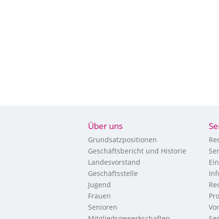
Über uns
Se
Grundsatzpositionen
Re
Geschäftsbericht und Historie
Se
Landesvorstand
Ei
Geschäftsstelle
In
Jugend
Re
Frauen
Pr
Senioren
Vo
Mitgliedsgewerkschaften
Ser