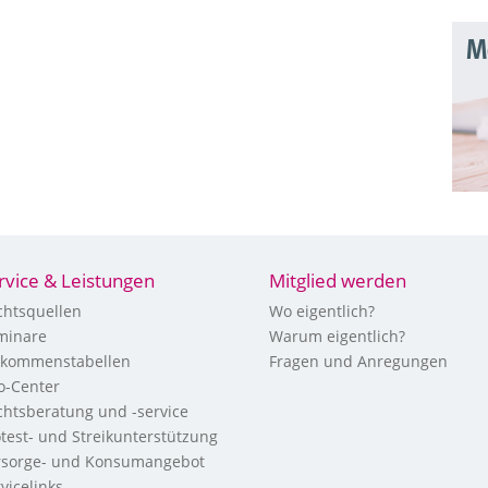
Mo
rvice & Leistungen
Mitglied werden
chtsquellen
Wo eigentlich?
minare
Warum eigentlich?
nkommenstabellen
Fragen und Anregungen
fo-Center
chtsberatung und -service
otest- und Streikunterstützung
rsorge- und Konsumangebot
vicelinks