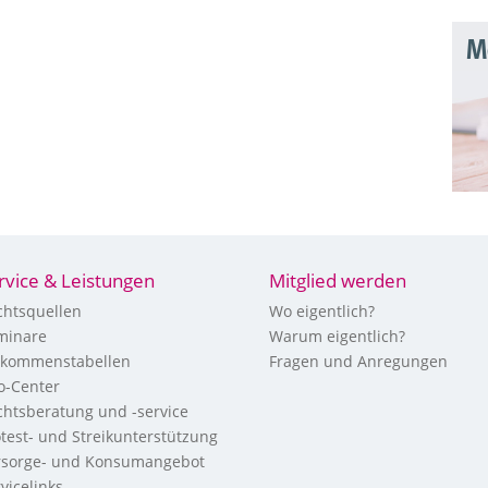
Mo
rvice & Leistungen
Mitglied werden
chtsquellen
Wo eigentlich?
minare
Warum eigentlich?
nkommenstabellen
Fragen und Anregungen
fo-Center
chtsberatung und -service
otest- und Streikunterstützung
rsorge- und Konsumangebot
vicelinks