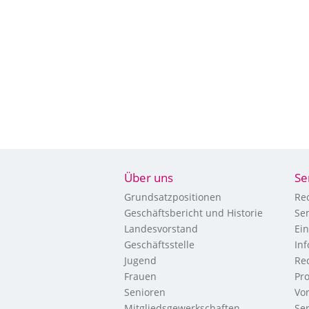
Über uns
Se
Grundsatzpositionen
Re
Geschäftsbericht und Historie
Se
Landesvorstand
Ei
Geschäftsstelle
In
Jugend
Re
Frauen
Pr
Senioren
Vo
Mitgliedsgewerkschaften
Ser